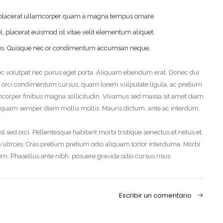
la placerat ullamcorper quam a magna tempus ornare.
 placerat euismod isl vitae velit elementum aliquet.
Acuérdate de mí
¿Has olvidado tu contraseña?
a metus. Quisque nec or condimentum accumsan neque.
Acceso
nec volutpat nec purus eget porta. Aliquam ebendum erat. Donec dui
ctus, orci condimentum cursus, quam lorem vulputate ligula, ac pretium
llamcorper finibus magna sollicitudin. Vivamus sed massa sit amet diam
. Aliquam semper diam mollis mollis. Mauris dictum, ante ac interdum.
l sed orci. Pellentesque habitant morbi tristique senectus et netus et
ultrces. Cras pretium pretium odio aliquam tortor interduma. Morbi
m. Phasellus ante nibh, posuere gravida odio cursus risus.
Escribir un comentario