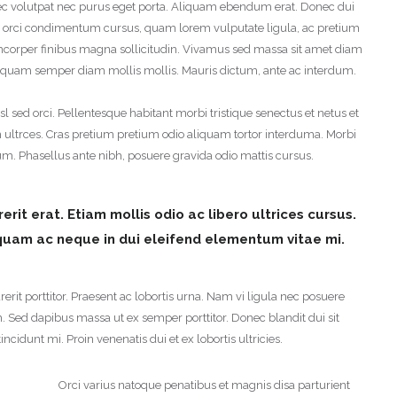
nec volutpat nec purus eget porta. Aliquam ebendum erat. Donec dui
ctus, orci condimentum cursus, quam lorem vulputate ligula, ac pretium
llamcorper finibus magna sollicitudin. Vivamus sed massa sit amet diam
. Aliquam semper diam mollis mollis. Mauris dictum, ante ac interdum.
l sed orci. Pellentesque habitant morbi tristique senectus et netus et
ultrces. Cras pretium pretium odio aliquam tortor interduma. Morbi
m. Phasellus ante nibh, posuere gravida odio mattis cursus.
rit erat. Etiam mollis odio ac libero ultrices cursus.
liquam ac neque in dui eleifend elementum vitae mi.
rit porttitor. Praesent ac lobortis urna. Nam vi ligula nec posuere
m. Sed dapibus massa ut ex semper porttitor. Donec blandit dui sit
ncidunt mi. Proin venenatis dui et ex lobortis ultricies.
Orci varius natoque penatibus et magnis disa parturient