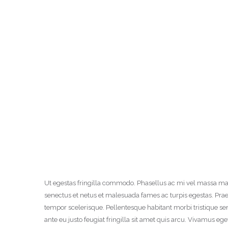
Ut egestas fringilla commodo. Phasellus ac mi vel massa ma
senectus et netus et malesuada fames ac turpis egestas. Prae
tempor scelerisque. Pellentesque habitant morbi tristique s
ante eu justo feugiat fringilla sit amet quis arcu. Vivamus ege