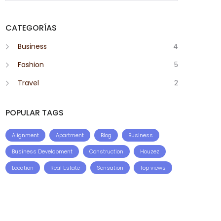
CATEGORÍAS
Business
4
Fashion
5
Travel
2
POPULAR TAGS
Alignment
Apartment
Blog
Business
Business Development
Construction
Houzez
Location
Real Estate
Sensation
Top views