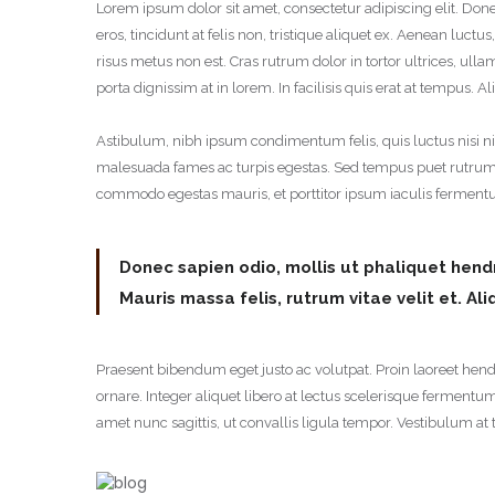
Lorem ipsum dolor sit amet, consectetur adipiscing elit. Do
eros, tincidunt at felis non, tristique aliquet ex. Aenean lu
risus metus non est. Cras rutrum dolor in tortor ultrices, u
porta dignissim at in lorem. In facilisis quis erat at tempus
Astibulum, nibh ipsum condimentum felis, quis luctus nisi nis
malesuada fames ac turpis egestas. Sed tempus puet rutrum 
commodo egestas mauris, et porttitor ipsum iaculis fermentu
Donec sapien odio, mollis ut phaliquet hendre
Mauris massa felis, rutrum vitae velit et. A
Praesent bibendum eget justo ac volutpat. Proin laoreet hendre
ornare. Integer aliquet libero at lectus scelerisque fermentu
amet nunc sagittis, ut convallis ligula tempor. Vestibulum at ti