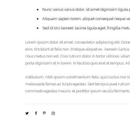
Nunc varius varius dolor, sit amet dignissim ligu
Aliquam sapien lorem, aliquet consequat neque vel,
Sed id orci laoreet, lacinia ligula eget, fringill
Lorem ipsum dolor sit amet, consectetur adipiscing elit. Do
eros, tincidunt at felis non, tristique aliquet ex. Aenean lu
risus metus non est. Cras rutrum dolor in tortor ultrices, u
porta dignissim at in lorem. In facilisis quis erat at tempus
Astibulum, nibh ipsum condimentum felis, quis luctus nisi nis
malesuada fames ac turpis egestas. Sed tempus puet rutrum 
commodo egestas mauris, et porttitor ipsum iaculis fermentu