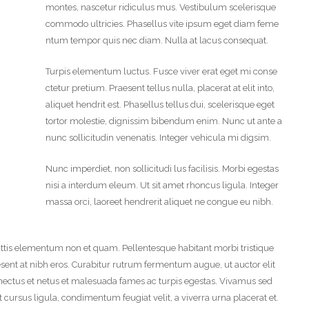
montes, nascetur ridiculus mus. Vestibulum scelerisque
commodo ultricies. Phasellus vite ipsum eget diam feme
ntum tempor quis nec diam. Nulla at lacus consequat.
Turpis elementum luctus. Fusce viver erat eget mi conse
ctetur pretium. Praesent tellus nulla, placerat at elit into,
aliquet hendrit est. Phasellus tellus dui, scelerisque eget
tortor molestie, dignissim bibendum enim. Nunc ut ante a
nunc sollicitudin venenatis. Integer vehicula mi digsim.
Nunc imperdiet, non sollicitudi lus facilisis. Morbi egestas
nisi a interdum eleum. Ut sit amet rhoncus ligula. Integer
massa orci, laoreet hendrerit aliquet ne congue eu nibh.
ttis elementum non et quam. Pellentesque habitant morbi tristique
sent at nibh eros. Curabitur rutrum fermentum augue, ut auctor elit
enectus et netus et malesuada fames ac turpis egestas. Vivamus sed
t cursus ligula, condimentum feugiat velit, a viverra urna placerat et.