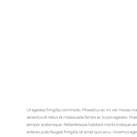
Ut egestas fringilla commodo. Phasellus ac mi vel massa ma
senectus et netus et malesuada fames ac turpis egestas. Prae
tempor scelerisque. Pellentesque habitant morbi tristique s
ante eu justo feugiat fringilla sit amet quis arcu. Vivamus ege