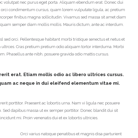
nec volutpat nec purus eget porta. Aliquam ebendum erat. Donec dui
ctus, orci condimentum cursus, quam lorem vulputate ligula, ac pretium
llamcorper finibus magna sollicitudin. Vivamus sed massa sit amet diam
. Aliquam semper diam mollis mollis. Mauris dictum, ante ac interdum.
l sed orci. Pellentesque habitant morbi tristique senectus et netus et
ultrces. Cras pretium pretium odio aliquam tortor interduma. Morbi
m. Phasellus ante nibh, posuere gravida odio mattis cursus.
rit erat. Etiam mollis odio ac libero ultrices cursus.
liquam ac neque in dui eleifend elementum vitae mi.
rit porttitor. Praesent ac lobortis urna. Nam vi ligula nec posuere
m. Sed dapibus massa ut ex semper porttitor. Donec blandit dui sit
ncidunt mi. Proin venenatis dui et ex lobortis ultricies.
Orci varius natoque penatibus et magnis disa parturient