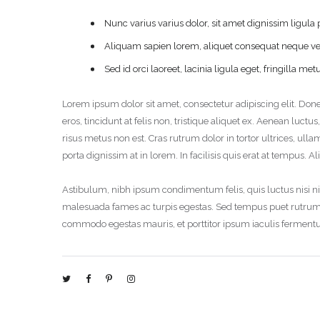
Nunc varius varius dolor, sit amet dignissim ligu
Aliquam sapien lorem, aliquet consequat neque vel,
Sed id orci laoreet, lacinia ligula eget, fringill
Lorem ipsum dolor sit amet, consectetur adipiscing elit. Do
eros, tincidunt at felis non, tristique aliquet ex. Aenean lu
risus metus non est. Cras rutrum dolor in tortor ultrices, u
porta dignissim at in lorem. In facilisis quis erat at tempus
Astibulum, nibh ipsum condimentum felis, quis luctus nisi nis
malesuada fames ac turpis egestas. Sed tempus puet rutrum 
commodo egestas mauris, et porttitor ipsum iaculis fermentu