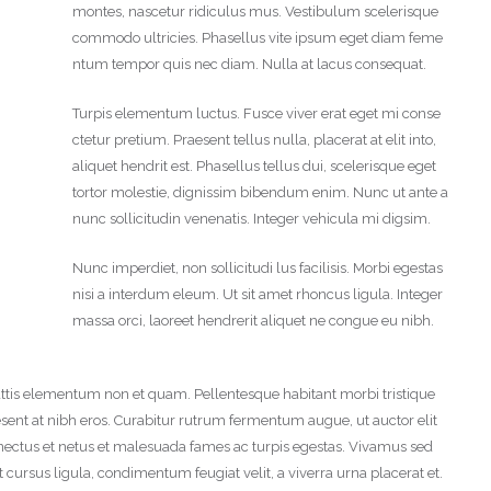
montes, nascetur ridiculus mus. Vestibulum scelerisque
commodo ultricies. Phasellus vite ipsum eget diam feme
ntum tempor quis nec diam. Nulla at lacus consequat.
Turpis elementum luctus. Fusce viver erat eget mi conse
ctetur pretium. Praesent tellus nulla, placerat at elit into,
aliquet hendrit est. Phasellus tellus dui, scelerisque eget
tortor molestie, dignissim bibendum enim. Nunc ut ante a
nunc sollicitudin venenatis. Integer vehicula mi digsim.
Nunc imperdiet, non sollicitudi lus facilisis. Morbi egestas
nisi a interdum eleum. Ut sit amet rhoncus ligula. Integer
massa orci, laoreet hendrerit aliquet ne congue eu nibh.
ttis elementum non et quam. Pellentesque habitant morbi tristique
sent at nibh eros. Curabitur rutrum fermentum augue, ut auctor elit
enectus et netus et malesuada fames ac turpis egestas. Vivamus sed
t cursus ligula, condimentum feugiat velit, a viverra urna placerat et.