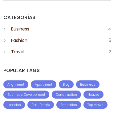
CATEGORÍAS
Business
4
Fashion
5
Travel
2
POPULAR TAGS
Alignment
Apartment
Blog
Business
Business Development
Construction
Houzez
Location
Real Estate
Sensation
Top views