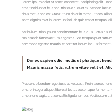
Lorem ipsum dolor sit amet, consectetur adipiscing elit. Do
eros, tincidunt at felis non, tristique aliquet ex. Aenean lu
risus metus non est. Cras rutrum dolor in tortor ultrices, u
porta dignissim at in lorem. In facilisis quis erat at tempus
Astibulum, nibh ipsum condimentum felis, quis luctus nisi nis
malesuada fames ac turpis egestas. Sed tempus puet rutrum 
commodo egestas mauris, et porttitor ipsum iaculis fermentu
Donec sapien odio, mollis ut phaliquet hendre
Mauris massa felis, rutrum vitae velit et. A
Praesent bibendum eget justo ac volutpat. Proin laoreet hendre
ornare. Integer aliquet libero at lectus scelerisque fermentu
amet nunc sagittis, ut convallis ligula tempor. Vestibulum at ti