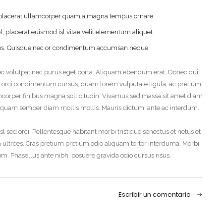
la placerat ullamcorper quam a magna tempus ornare.
 placerat euismod isl vitae velit elementum aliquet.
Acuérdate de mí
¿Has olvidado tu contraseña?
a metus. Quisque nec or condimentum accumsan neque.
Acceso
nec volutpat nec purus eget porta. Aliquam ebendum erat. Donec dui
ctus, orci condimentum cursus, quam lorem vulputate ligula, ac pretium
llamcorper finibus magna sollicitudin. Vivamus sed massa sit amet diam
. Aliquam semper diam mollis mollis. Mauris dictum, ante ac interdum.
l sed orci. Pellentesque habitant morbi tristique senectus et netus et
ultrces. Cras pretium pretium odio aliquam tortor interduma. Morbi
m. Phasellus ante nibh, posuere gravida odio cursus risus.
Escribir un comentario