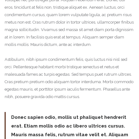
eros, tincidunt at felis non, tristique aliquet ex. Aenean luctus, orci
condimentum cursus, quam lorem vulputate ligula, ac pretium risus
metus non est. Cras rutrum dolor in tortor ultrices, ullamcorper finibus
magna sollicitudin. Vivamus sed massa sit amet diam porta dignissim
at in lorem. In facilisis quis erat at tempus. Aliquam semper diam
mollis mollis. Mauris dictum, ante ac interdum.
Astibulum, nibh ipsum condimentum felis, quis luctus nisi nisl sed
orci. Pellentesque habitant morbi tristique senectus et netus et
malesuada fames ac turpis egestas. Sed tempus puet rutrum ultrces.
Cras pretium pretium odio aliquam tortor interduma. Morbi commodo
egestas mauris, et porttitor ipsum iaculis fermentum. Phasellus ante
nibh, posuere gravida odio mattis cursus.
Donec sapien odio, mollis ut phaliquet hendrerit
erat. Etiam mollis odio ac libero ultrices cursus.
Mauris massa felis, rutrum vitae velit et. Aliquam