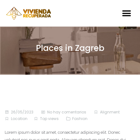
Places in Zagreb
26/05/2023
No hay comentarios
Alignment
Location
Top views
Fashion
Lorem ipsum dolor sit amet, consectetur adipiscing elit. Donec
volutpat nec purus eget porta. Aliquam ebendum erat. Donec dui