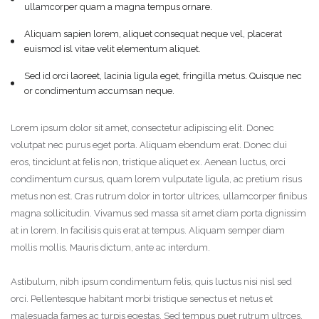
ullamcorper quam a magna tempus ornare.
Aliquam sapien lorem, aliquet consequat neque vel, placerat
euismod isl vitae velit elementum aliquet.
Sed id orci laoreet, lacinia ligula eget, fringilla metus. Quisque nec
or condimentum accumsan neque.
Lorem ipsum dolor sit amet, consectetur adipiscing elit. Donec
volutpat nec purus eget porta. Aliquam ebendum erat. Donec dui
eros, tincidunt at felis non, tristique aliquet ex. Aenean luctus, orci
condimentum cursus, quam lorem vulputate ligula, ac pretium risus
Acuérdate de mí
¿Has olvidado tu contraseña?
metus non est. Cras rutrum dolor in tortor ultrices, ullamcorper finibus
magna sollicitudin. Vivamus sed massa sit amet diam porta dignissim
at in lorem. In facilisis quis erat at tempus. Aliquam semper diam
Acceso
mollis mollis. Mauris dictum, ante ac interdum.
Astibulum, nibh ipsum condimentum felis, quis luctus nisi nisl sed
orci. Pellentesque habitant morbi tristique senectus et netus et
malesuada fames ac turpis egestas. Sed tempus puet rutrum ultrces.